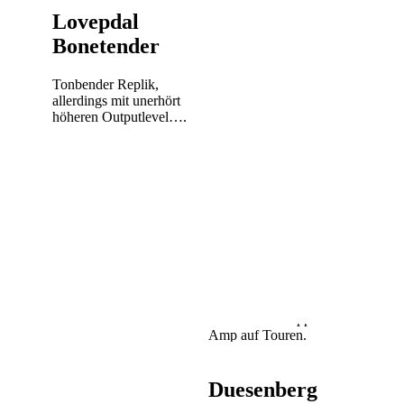
Masamune die beiden
Lovepdal
gängigsten Gitarreneffekte
Bonetender
in ein Gehäuse gepackt:
Compressor und Booster.
Beide Effekte sind sowohl
Tonbender Replik,
einzeln, als auch in
allerdings mit unerhört
Kombination nutzrbar –
höheren Outputlevel….
eine aufwendige Routing
Schaltung ermöglicht
verschiedene
Effektreihenfolgen bwz.
Seriell- und Parallelbetrieb.
Der Compressor liefert
klassische
Compressorsounds von
leichter Compression bis
hin zu pumpender Vintage
Compression. Der gut
regelbare Booster bringt
selbst den schlappsten
Amp auf Touren.
Duesenberg