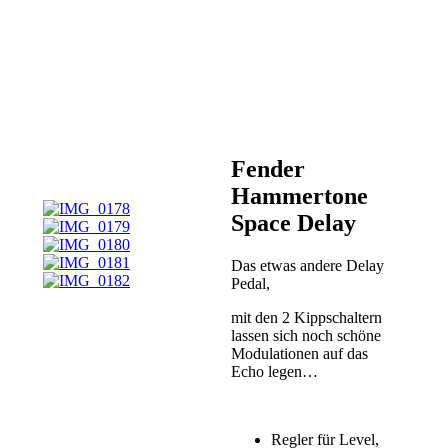
V DC Netzteil
(beide nicht im
Lieferumfang
enthalten)
Abmessungen (B x
T x H): 83 x 127 x
64 mm
Fender
Hammertone
Space Delay
Das etwas andere Delay
Pedal,
mit den 2 Kippschaltern
lassen sich noch schöne
Modulationen auf das
Echo legen…
Regler für Level,