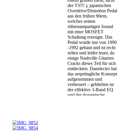
einem grünen (nein, nicht
der TS!!! ), japanischen
Overdrive/Distortion Pedal
aus den frühen 90ern,
welches seinen
röhrenampartigen Sound
mit einer MOSFET
Schaltung erzeugte. Das
Pedal wurde nur von 1990
-1992 gebaut und ist recht
selten und leider teuer, da
einige Nashville Gitarren
Cracks dieses Teil für sich
entdeckten. Danelectro hat
das ursprüngliche Konzept
aufgenommen und
verbessert – geblieben ist
der effektive 3-Band EQ
und der dynamische
Grundsound. Das Roebuck
Distortion Pedal bietet
zusätzlich 3 schaltbare
Clipping Modes, mit dem
sich der Grundsound
verändern läßt. Die