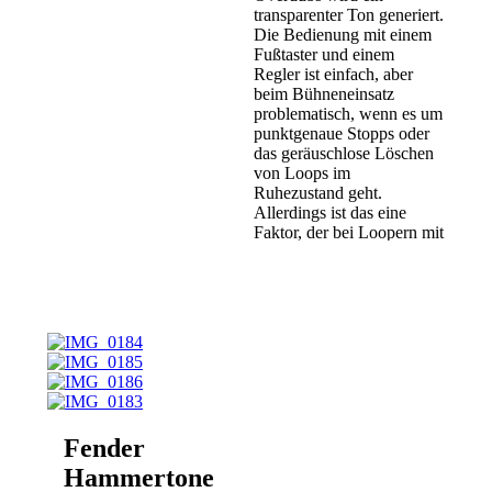
transparenter Ton generiert.
Die Bedienung mit einem
Fußtaster und einem
Regler ist einfach, aber
beim Bühneneinsatz
problematisch, wenn es um
punktgenaue Stopps oder
das geräuschlose Löschen
von Loops im
Ruhezustand geht.
Allerdings ist das eine
Faktor, der bei Loopern mit
einem Taster
normalerweise zum Tragen
kommt. Wer das
verschmerzen kann und
einen preisgünstigen,
einfachen Looper ohne
Effekte und
Schnickschnack sucht,
sollte den Encore auf jeden
Fall antesten.
Fender
Hammertone