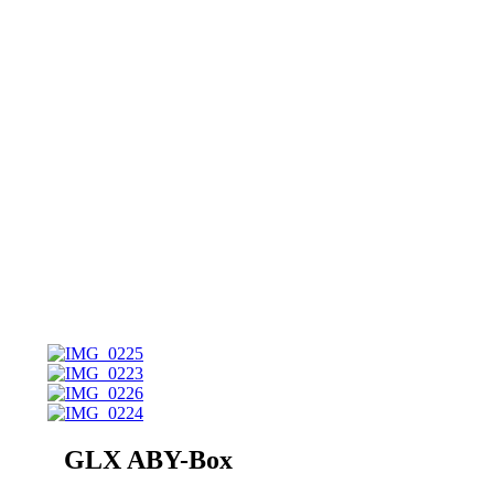
NUX Effekte
Einzeln oder im Bundle
erhältlich, mit oder ohne
Bag.
Pedal Tuner PT-6 49€
Drive Core Deluxe 64€
Metal Core Deluxe 69€
Mod Core Deluxe 79€
Pedal Board mit Bag und
Netzteil Bag NUX STB-4
69€
All together im Bundle
GLX ABY-Box
289€!!!