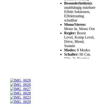
Besonderheit(en):
unabhängig nutzbare
Effekt Sektionen,
Effektrouting
schaltbar
Mono/Stereo:
Mono In, Mono Out
Regler:
Boost
Level, Komp Level,
Drive, Blend,
Sustain
Modes:
8 Modes
Schalter:
Hi Cut,
Clip, 2x Routing
Bypass Modus:
True Bypass
Stromversorgung:
9 VDC, Center
negative
Batteriebetrieb:
nicht möglich
NUX hat mit dem NBK-5