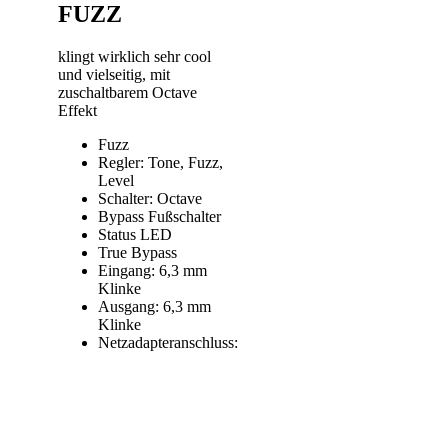
FUZZ
klingt wirklich sehr cool
und vielseitig, mit
zuschaltbarem Octave
Effekt
Fuzz
Regler: Tone, Fuzz,
Level
Schalter: Octave
Bypass Fußschalter
Status LED
True Bypass
Eingang: 6,3 mm
Klinke
Ausgang: 6,3 mm
Klinke
Netzadapteranschluss:
Hohlsteckerbuchse
5,5 x 2,1 mm
(Minuspol innen)
Stromversorgung via
9 V Batterie oder 9