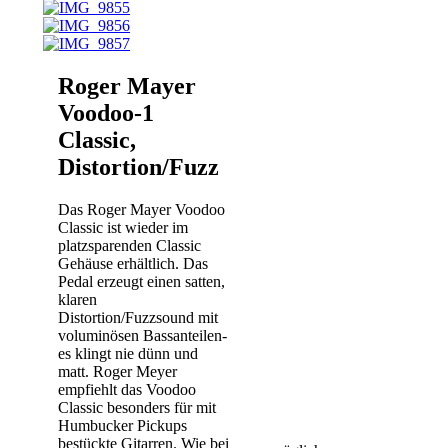
Klangpalette reicht von
leichter Anzerrung bis hin
zu sattem Tube Amp
Cruch.
Roger Mayer
MOSFET Overdrive
Effekt-Typ:
Voodoo-1
Overdrive
Classic,
Bauart: Analog
Mono/Stereo: Mono
Distortion/Fuzz
In, Mono Out
Regler: Volume,
Das Roger Mayer Voodoo
Bass, Middle,
Classic ist wieder im
Treble, Fuzz
platzsparenden Classic
Modes: 3 Modes
Gehäuse erhältlich. Das
Schalter: Clipping
Pedal erzeugt einen satten,
Mode 1/2/3
klaren
Bypass Modus: True
Distortion/Fuzzsound mit
Bypass
voluminösen Bassanteilen-
Stromversorgung: 9
es klingt nie dünn und
VDC, Center
matt. Roger Meyer
negative
empfiehlt das Voodoo
Stromverbrauch: k.
Classic besonders für mit
A.
Humbucker Pickups
Batteriebetrieb: nicht
bestückte Gitarren. Wie bei