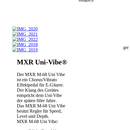
Batterie-Typ:
9 V
Bloc
Der MXR M173
Classic Fuzz ist ein
Pedal mit dem
bekannten und
beliebten
Spätsechzige/Frühsiebziger
– Crunch.
MXR Uni-Vibe®
Die Innereien des
Fuzz Face wurden
hier quasi in ein
Der MXR M-68 Uni Vibe
Pedalboard –
ist ein Chorus/Vibrato
kompatibles
Effektpedal für E-Gitarre.
Gehäuse verpflanzt
Der Klang des Gerätes
und mit einigen
entspricht dem Uni-Vibe
modernen Zutaten
der späten 60er Jahre.
wie Batteriefach,
Das MXR M-68 Uni Vibe
Netzteilanschluß und
besitzt Regler für Speed,
True Bypass
Level und Depth.
versehen. Ein
MXR M-68 Uni Vibe:
nützliches Feature ist