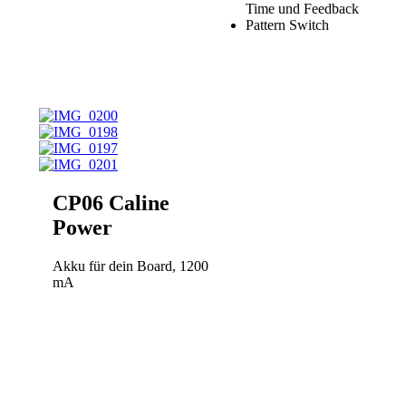
Time und Feedback
Pattern Switch
Mod-Switch zur
Steuerung der
Modulation
Analog Dry-
Through bei
eingeschaltetem
Effekt
True Bypass
Schaltung
Robustes
CP06 Caline
Aluminium-Chassis
Stirnseitige
Power
Anschlüsse
Betrieb nur mit 9V
Akku für dein Board, 1200
Netzteil
mA