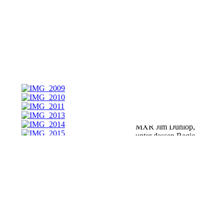
wurde. Über die
Abmessungen
Jahre produzierte
(BxHxT):
60 x 32 x
MXR eine Unzahl
111 mm
verschiedenster
Produktionsland:
Effekte – sogar im
USA
19″ Format – von
denen nicht wenige
zu Klassikern
wurden, andere
jedoch sang – und
klanglos in der
Versenkung
verschwanden.
Mittlerweil gehört
MXR Jim Dunlop,
unter dessen Regie
die MXR –
Klassiker wieder neu
MXR Tom
aufgelegt werden. Es
gibt jedoch auch
Morello Power
neue MXR –
50 Overdrive
Kreationen, darunter
einige „Signature“ –
Pedale, die
Effektpedal für
meistenteils leicht