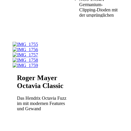
Germanium-
Clipping-Dioden mit
der ursprünglichen
Durchlassspannung
von 0,35 V (±15 %)
massive Knöpfe aus
eloxiertem
Aluminium
Buffered Bypass
Regler: Volume,
Drive, Tone, Clean
Fußschalter: Effekt
An
Neutrik-Eingangs-
Roger Mayer
und -
Ausgangsbuchsen
Octavia Classic
Ein- und Ausgang:
6,3 mm Klinke
Das Hendrix Octavia Fuzz
Stromversorgung via
im mit modernen Features
9 V DC Netzadapter
und Gewand
(2,1 x 5,5 mm
Hohlstecker,
Minuspol innen) –
Netzteil nicht im
Lieferumfang