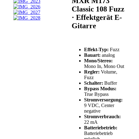
MXR M173
Classic 108 Fuzz
· Effektgerät E-
Gitarre
Effekt-Typ:
Fuzz
Bauart:
analog
Mono/Stereo:
Mono In, Mono Out
Regler:
Volume,
Fuzz
Schalter:
Buffer
Bypass Modus:
True Bypass
Stromversorgung:
9 VDC, Center
negative
Stromverbrauch:
22 mA
Batteriebetrieb:
Batteriebetrieb
möglich