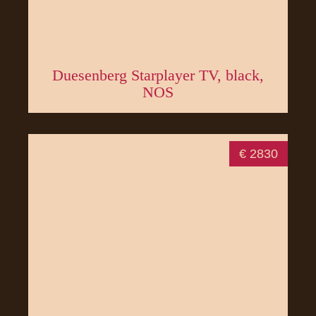
Duesenberg Starplayer TV, black,
NOS
€ 2830