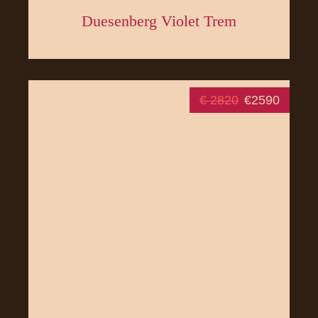
Duesenberg Violet Trem
€ 2820
€2590