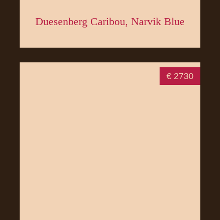
Duesenberg Caribou, Narvik Blue
€ 2730