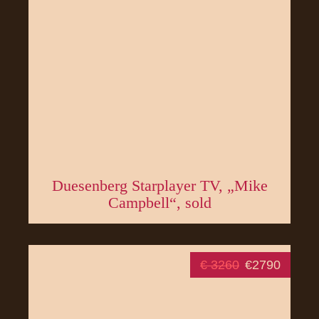
Duesenberg Starplayer TV, „Mike
Campbell“, sold
€ 3260
€2790