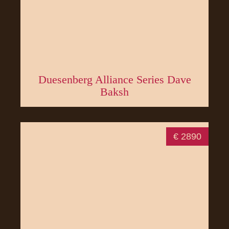
Duesenberg Alliance Series Dave
Baksh
€ 2890