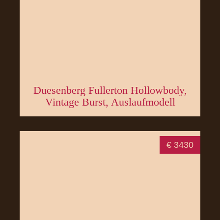
Duesenberg Fullerton Hollowbody,
Vintage Burst, Auslaufmodell
€ 3430