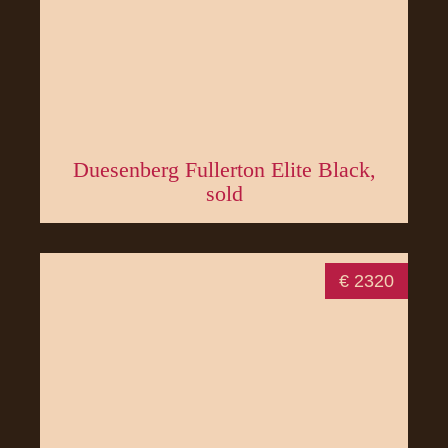
Duesenberg Fullerton Elite Black,
sold
€ 2320