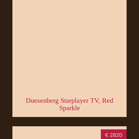
Duesenberg Starplayer TV, Red
Sparkle
€ 2820