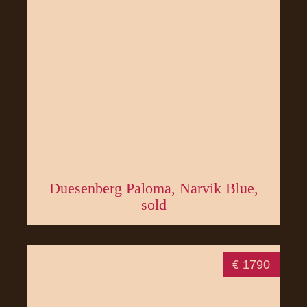
Duesenberg Paloma, Narvik Blue,
sold
€ 1790